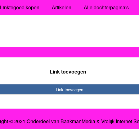
Linktegoed kopen
Artikelen
Alle dochterpagina's
Link toevoegen
Link toevoegen
ight © 2021 Onderdeel van
BaakmanMedia
&
Vrolijk Internet S