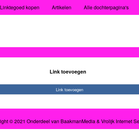
Linktegoed kopen
Artikelen
Alle dochterpagina's
Link toevoegen
Link toevoegen
ight © 2021 Onderdeel van
BaakmanMedia
&
Vrolijk Internet S